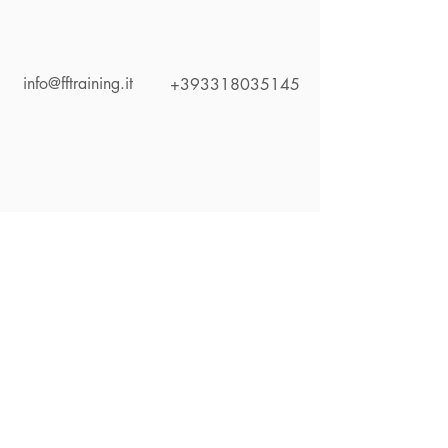
info@fftraining.it
+393318035145