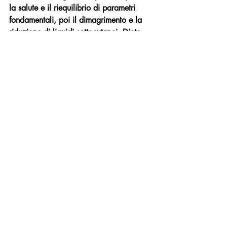
la salute e il riequilibrio di parametri 
fondamentali, poi il dimagrimento e la 
riduzione di liquidi sottocutanei. Diete 
restrittive e allenamenti intensi o 
prolungati peggiorerebbero 
drasticamente la situazione ora. Peggio 
ancora sarebbe optare per un drenante. 
Ritornando a parametri ottimali sullo 
stato di idratazione della massa magra 
potrò in un secondo momento farla 
dimagrire e ridurre la ritenzione ‘da 
specchio’.
Caso 2
Stesso problema apparente ma 
situazione COMPLETAMENTE differente. 