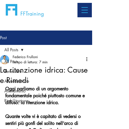
FFTraining
Post
All Posts
Federico Frulloni
All Posts
Tempo di lettura: 7 min
La ritenzione idrica: Cause
Benessere
e Rimedi
Alimentazione
Oggi parliamo di un argomento 
Allenamento
fondamentale poiché piuttosto comune e 
Riabilitazione
diffuso: la ritenzione idrica. 
Quante volte vi è capitato di vedersi o 
sentiri più gonfi del solito nell’arco di 