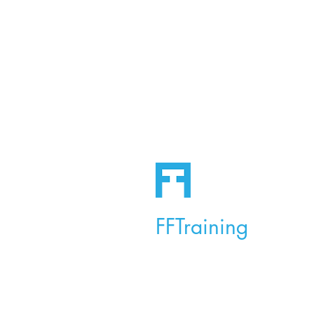
FFTraining
Dove benessere e movimento