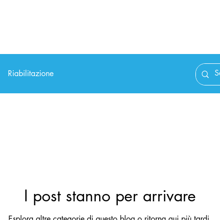
tudio
Metodo
Servizi
Contatti
Blog
Riabilitazione
I post stanno per arrivare
Esplora altre categorie di questo blog o ritorna qui più tardi.